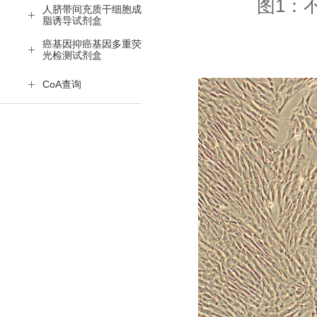
图1：
人脐带间充质干细胞成
脂诱导试剂盒
癌基因抑癌基因多重荧
光检测试剂盒
CoA查询